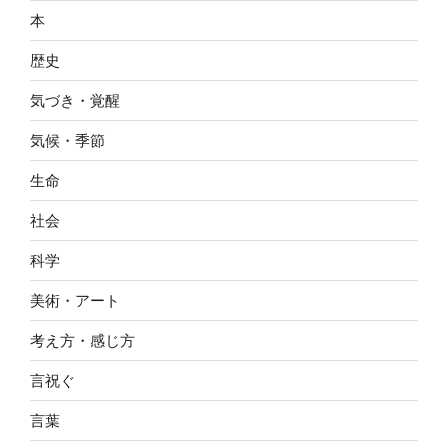
本
歴史
気づき・覚醒
気候・季節
生命
社会
科学
美術・アート
考え方・感じ方
言祝ぐ
言葉