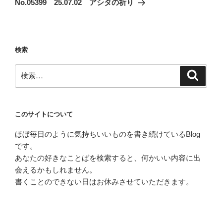
No.05399 25.07.02 アシタの祈り
投
ー
稿
シ
ョ
検索
ン
検
検
索
索:
このサイトについて
ほぼ毎日のように気持ちいいものを書き続けているBlog
です。
あなたの好きなことばを検索すると、何かいい内容に出
会えるかもしれません。
書くことのできない日はお休みさせていただきます。