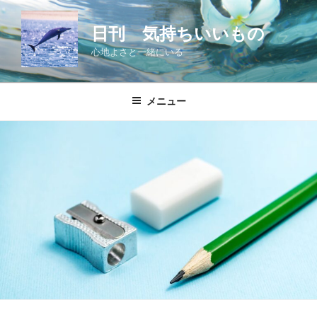
コ
ン
日刊 気持ちいいもの
テ
心地よさと一緒にいる
ン
ツ
へ
メニュー
ス
キ
ッ
プ