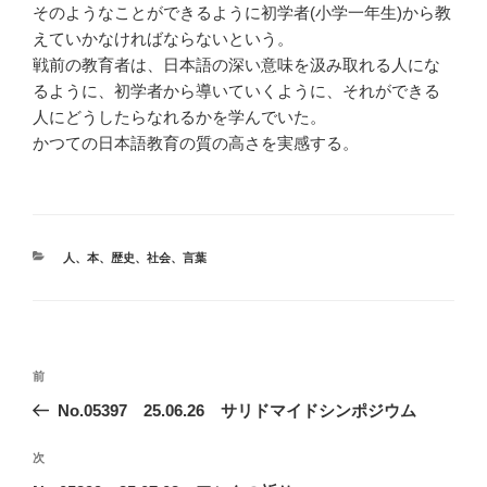
そのようなことができるように初学者(小学一年生)から教
えていかなければならないという。
戦前の教育者は、日本語の深い意味を汲み取れる人にな
るように、初学者から導いていくように、それができる
人にどうしたらなれるかを学んでいた。
かつての日本語教育の質の高さを実感する。
カ
人
、
本
、
歴史
、
社会
、
言葉
テ
ゴ
リ
ー
投
前
前
稿
の
No.05397 25.06.26 サリドマイドシンポジウム
ナ
投
ビ
稿
次
次
ゲ
の