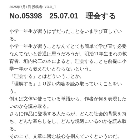
投
2025年7月1日
投稿者:
YOJI_T
稿
No.05398 25.07.01 理会する
日:
小学一年生が習うはずだったことをいま学び直してい
る。
小学一年生が習うことなんてとても簡単で学び直す必要
なんてないと普通は思うだろうが、明治11年生まれの教
育者、垣内松三の本によると、理会することを前提に小
学一年から教えないとならないという。
「理会する」とはどういうことか。
「理解する」より深い内容を読み取っていくことをい
う。
例えば文体や使っている単語から、作者が何を表現した
いのかを読み取る。
さらに作品に登場する人たちが、どんな社会的背景を持
ち、どんな暮らしをし、どんな境遇にいるのかを読み取
る。
その上で、文章に潜む核心を掴んでいくというのだ。