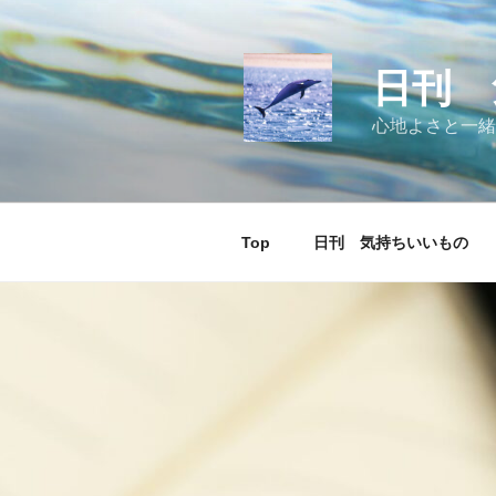
コ
ン
テ
日刊 
ン
ツ
心地よさと一緒
へ
ス
キ
ッ
Top
日刊 気持ちいいもの
プ