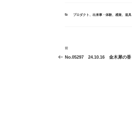
カ
プロダクト
、
出来事・体験
、
感覚
、
道具
テ
ゴ
リ
ー
投
前
前
稿
の
No.05297 24.10.16 金木犀の
投
ナ
稿
ビ
ゲ
ー
シ
ョ
ン