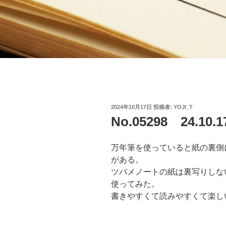
投
2024年10月17日
投稿者:
YOJI_T
稿
No.05298 24.
日:
万年筆を使っていると紙の裏側
がある。
ツバメノートの紙は裏写りしな
使ってみた。
書きやすくて読みやすくて楽し