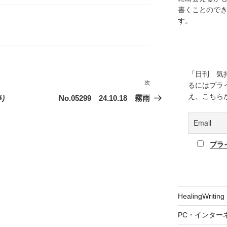
書くことので
す。
「日刊 気
次
次
るにはプラ
の
え、こちら
香り
No.05299 24.10.18 霧雨
投
稿
プラ
HealingWriting
PC・インター