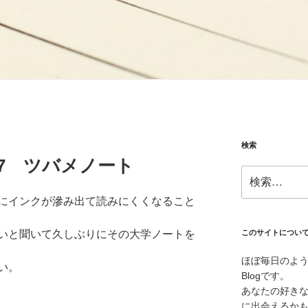
検索
10.17 ツバメノート
検
索:
にインクが滲み出て読みにくくなること
いと聞いて久しぶりにその大学ノートを
このサイトについ
ほぼ毎日のよ
い。
Blogです。
あなたの好き
に出会えるか