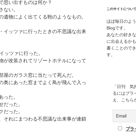
で思い出すものは何か？
さない。
このサイトについ
の遺物によく出てくる鞄のようなもの。
ほぼ毎日のよ
Blogです。
・イッツァに行ったときの不思議な出来
あなたの好き
に出会えるか
書くことので
・イッツァに行った。
す。
物が改装されてリゾートホテルになって
部屋のガラス窓に当たって死んだ。
の奥にあった窓までよく鳥が飛んで入っ
「日刊 気
るにはプラ
あった。
え、こちら
せだった。
クだった。
、それにまつわる不思議な出来事が連鎖
プラ