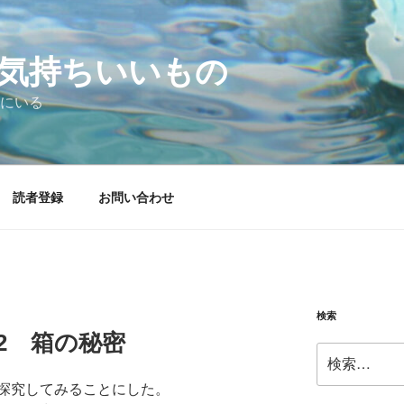
気持ちいいもの
にいる
読者登録
お問い合わせ
検索
7.22 箱の秘密
検
索:
探究してみることにした。