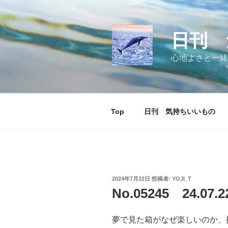
コ
ン
テ
日刊 
ン
ツ
心地よさと一緒
へ
ス
キ
ッ
Top
日刊 気持ちいいもの
プ
投
2024年7月22日
投稿者:
YOJI_T
稿
No.05245 24.0
日:
夢で見た箱がなぜ楽しいのか、