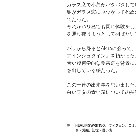
ガラス窓で小鳥がバタバタして
鳥がガラス窓にぶつかって死ぬ
てだった。
それがバリ島でも同じ体験をし
を通り抜けようとして羽ばたい
バリから帰るとAkiraに会っ
アインシュタイン』を預かった
青い幾何学的な曼荼羅を背景に
を出している絵だった。
この一連の出来事を思い出した
白いフタの青い箱についての探
カ
HEALINGWRITING
、
ヴィジョン
、
コミ
テ
き・覚醒
、
記憶・思い出
ゴ