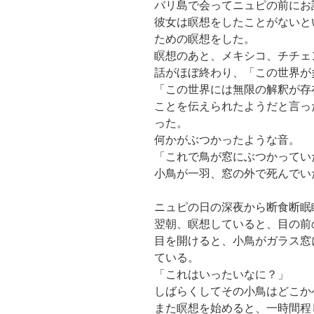
バリ島で会ってニュピの前にお
彼女は瞑想をしたことがないと
ための瞑想をした。
瞑想のあと、メキシコ、チチェ
話がほぼ終わり、「この世界が
「この世界には無限の解釈が存
ことを伝えられたようだと言っ
った。
何かがぶつかったような音。
「これで鳥が窓にぶつかってい
小鳥が一羽、窓の外で死んでい
ニュピの日の深夜から断食断眠
翌朝、瞑想していると、目の前
目を開けると、小鳥がガラス窓
ている。
「これはいったいなに？」
しばらくしてその小鳥はどこか
また瞑想を始めると、一時間程