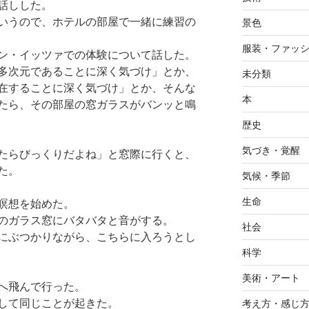
話しした。
いうので、ホテルの部屋で一緒に練習の
景色
服装・ファッ
ン・イッツァでの体験について話した。
多次元であることに深く気づけ」とか、
未分類
在することに深く気づけ」とか、そんな
本
たら、その部屋の窓ガラスがバンッと鳴
歴史
気づき・覚醒
たらびっくりだよね」と窓際に行くと、
た。
気候・季節
生命
瞑想を始めた。
のガラス窓にバタバタと音がする。
社会
にぶつかりながら、こちらに入ろうとし
科学
美術・アート
へ飛んで行った。
して同じことが起きた。
考え方・感じ