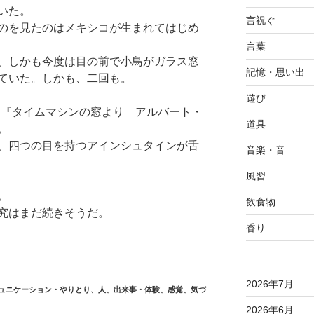
いた。
言祝ぐ
のを見たのはメキシコが生まれてはじめ
言葉
、しかも今度は目の前で小鳥がガラス窓
記憶・思い出
ていた。しかも、二回も。
遊び
て、『タイムマシンの窓より アルバート・
道具
。
、四つの目を持つアインシュタインが舌
音楽・音
風習
。
飲食物
究はまだ続きそうだ。
香り
2026年7月
ュニケーション・やりとり
、
人
、
出来事・体験
、
感覚
、
気づ
2026年6月