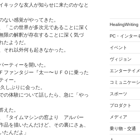
イキックな友人が知らせに来たのかなと
のない感覚がやってきた。
HealingWriting
、「この世界が多次元であることに深く
無限の解釈が存在することに深く気づ
PC・インター
れたようだ。
イベント
、それ以外何も起きなかった。
ヴィジョン
パーティーを開いた。
エンターテイ
Ｆファンタジー『太一〜ＵＦＯに乗った
ティー。
コミュニケー
aに久しぶりに会った。
スポーツ
での体験について話したら、急に「やっ
プロダクト
答えた。
メディア
、『タイムマシンの窓より アルバー
作品を描いたんだけど、その裏にさぁ、
乗り物・交通
いたんだよ」