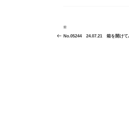
リ
ー
投
前
前
稿
の
No.05244 24.07.21 箱を開け
投
ナ
稿
ビ
ゲ
ー
シ
ョ
ン