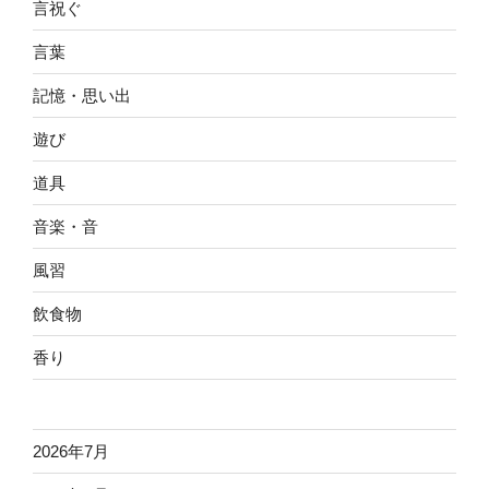
言祝ぐ
言葉
記憶・思い出
遊び
道具
音楽・音
風習
飲食物
香り
2026年7月