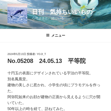
コ
ン
日刊 気持ちいいもの
テ
心地よさと一緒にいる
ン
ツ
へ
メニュー
ス
キ
ッ
投
2024年5月13日
投稿者:
YOJI_T
プ
稿
No.05208 24.05.13 平等院
日:
十円玉の表面にデザインされている宇治の平等院。
別名鳳凰堂。
建物の美しさに惹かれ、小学生の頃にプラモデルを作っ
た。
阿弥陀如来のお顔が建物の正面から見えるように穴が開
いていた。
50年以上の時を経て、訪ねてみた。