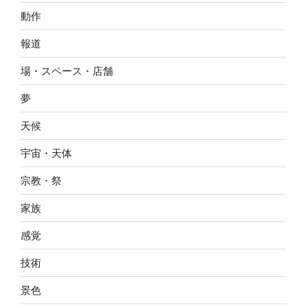
動作
報道
場・スペース・店舗
夢
天候
宇宙・天体
宗教・祭
家族
感覚
技術
景色