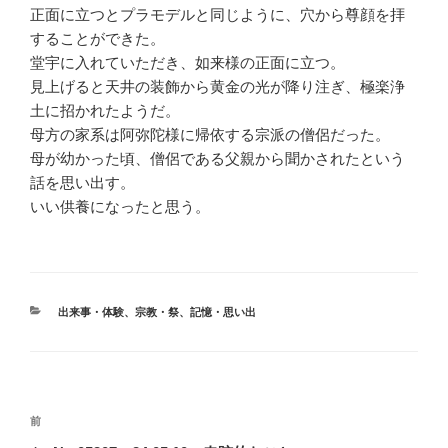
正面に立つとプラモデルと同じように、穴から尊顔を拝
することができた。
堂宇に入れていただき、如来様の正面に立つ。
見上げると天井の装飾から黄金の光が降り注ぎ、極楽浄
土に招かれたようだ。
母方の家系は阿弥陀様に帰依する宗派の僧侶だった。
母が幼かった頃、僧侶である父親から聞かされたという
話を思い出す。
いい供養になったと思う。
カ
出来事・体験
、
宗教・祭
、
記憶・思い出
テ
ゴ
リ
ー
投
前
前
稿
の