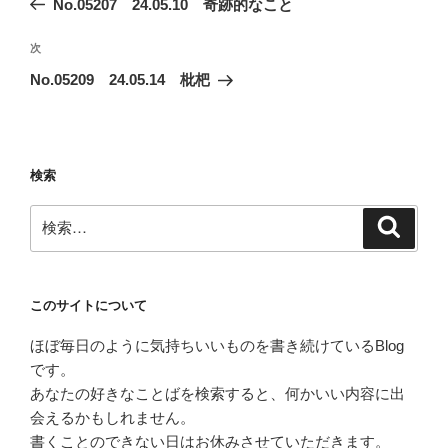
No.05207 24.05.10 奇跡的なこと
ナ
投
ビ
稿
次
次
ゲ
の
No.05209 24.05.14 枇杷
投
ー
稿
シ
ョ
検索
ン
検
検
索
索:
このサイトについて
ほぼ毎日のように気持ちいいものを書き続けているBlog
です。
あなたの好きなことばを検索すると、何かいい内容に出
会えるかもしれません。
書くことのできない日はお休みさせていただきます。