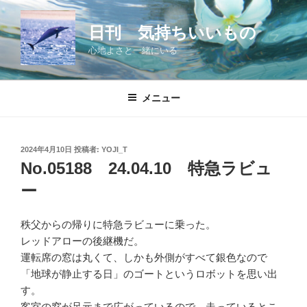
コ
ン
日刊 気持ちいいもの
テ
心地よさと一緒にいる
ン
ツ
へ
メニュー
ス
キ
ッ
投
2024年4月10日
投稿者:
YOJI_T
プ
稿
No.05188 24.04.10 特急ラビュ
日:
ー
秩父からの帰りに特急ラビューに乗った。
レッドアローの後継機だ。
運転席の窓は丸くて、しかも外側がすべて銀色なので
「地球が静止する日」のゴートというロボットを思い出
す。
客室の窓が足元まで広がっているので、走っているとこ