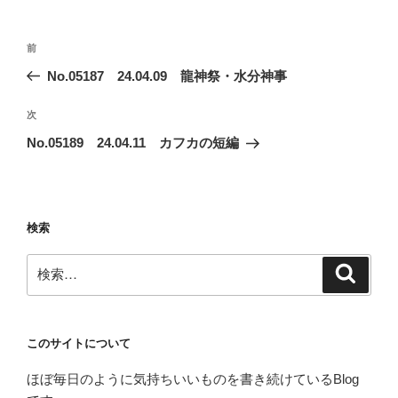
ー
投
前
前
稿
の
No.05187 24.04.09 龍神祭・水分神事
ナ
投
ビ
稿
次
次
ゲ
の
No.05189 24.04.11 カフカの短編
投
ー
稿
シ
ョ
検索
ン
検
検
索
索:
このサイトについて
ほぼ毎日のように気持ちいいものを書き続けているBlog