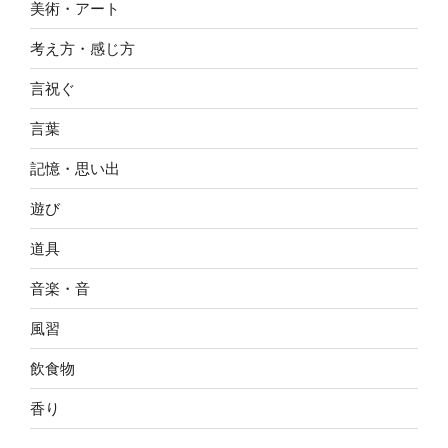
美術・アート
考え方・感じ方
言祝ぐ
言葉
記憶・思い出
遊び
道具
音楽・音
風習
飲食物
香り