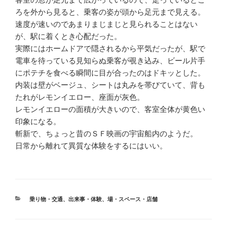
ろを外から見ると、乗客の姿が頭から足元まで見える。
速度が速いのであまりまじまじと見られることはない
が、駅に着くとき心配だった。
実際にはホームドアで隠されるから平気だったが、駅で
電車を待っている見知らぬ乗客が覗き込み、ビール片手
にポテチを食べる瞬間に目が合ったのはドキッとした。
内装は壁がベージュ、シートは丸みを帯びていて、背も
たれがレモンイエロー、座面が灰色。
レモンイエローの面積が大きいので、客室全体が黄色い
印象になる。
斬新で、ちょっと昔のＳＦ映画の宇宙船内のようだ。
日常から離れて異質な体験をするにはいい。
カ
乗り物・交通
、
出来事・体験
、
場・スペース・店舗
テ
ゴ
リ