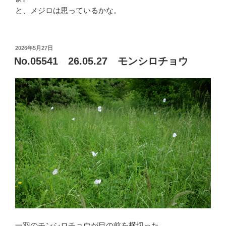
と、メジロは思っているかな。
投
2026年5月27日
稿
No.05541 26.05.27 モンシロチョウ
日:
一羽のモンシロチョウが目の前を横切った。