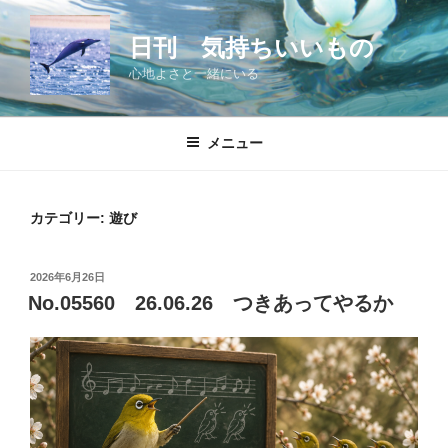
コ
ン
日刊 気持ちいいもの
テ
心地よさと一緒にいる
ン
ツ
へ
メニュー
ス
キ
ッ
カテゴリー:
遊び
プ
投
2026年6月26日
稿
No.05560 26.06.26 つきあってやるか
日: