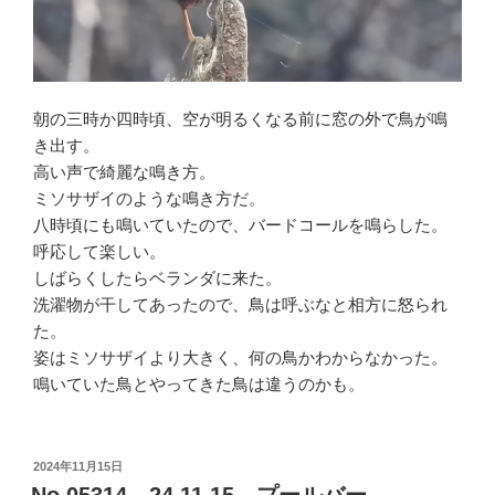
朝の三時か四時頃、空が明るくなる前に窓の外で鳥が鳴
き出す。
高い声で綺麗な鳴き方。
ミソサザイのような鳴き方だ。
八時頃にも鳴いていたので、バードコールを鳴らした。
呼応して楽しい。
しばらくしたらベランダに来た。
洗濯物が干してあったので、鳥は呼ぶなと相方に怒られ
た。
姿はミソサザイより大きく、何の鳥かわからなかった。
鳴いていた鳥とやってきた鳥は違うのかも。
投
2024年11月15日
稿
No.05314 24.11.15 プールバー