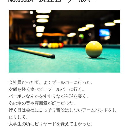
日:
会社員だった頃、よくプールバーに行った。
夕飯を軽く食べて、プールバーに行く。
バーボンなんかをすすりながら球を突く。
あの場の音や雰囲気が好きだった。
行く日は会社にこっそり普段はしないアームバンドをし
たりして。
大学生の頃にビリヤードを覚えてよかった。