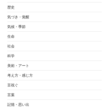
歴史
気づき・覚醒
気候・季節
生命
社会
科学
美術・アート
考え方・感じ方
言祝ぐ
言葉
記憶・思い出