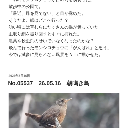
散歩中の公園で。
「最近、蝶を見てない」と目が覚めた。
そうだよ、蝶はどこへ行った？
幼い頃には草むらにたくさんの蝶が舞っていた。
虫取り網を振り回すとすぐに捕れた。
農薬や殺虫剤のせいでいなくなったのかな？
飛んで行ったモンシロチョウに「がんばれ」と思う。
今では滅多に見られない風景をＡＩに描かせた。
投
2026年5月16日
稿
No.05537 26.05.16 朝鳴き鳥
日: