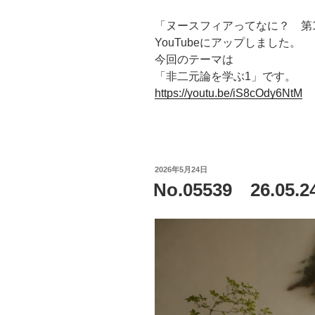
「ヌースフィアってなに？ 第
YouTubeにアップしました。
今回のテーマは
「非二元論を学ぶ1」です。
https://youtu.be/iS8cOdy6NtM
投
2026年5月24日
稿
No.05539 26.05
日: