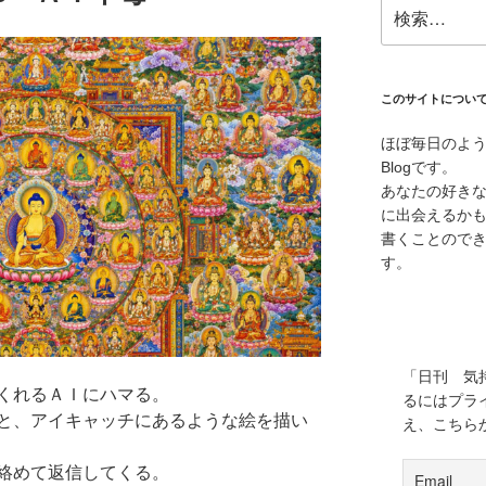
検
索:
このサイトについ
ほぼ毎日のよ
Blogです。
あなたの好き
に出会えるか
書くことので
す。
「日刊 気
くれるＡＩにハマる。
るにはプラ
と、アイキャッチにあるような絵を描い
え、こちら
絡めて返信してくる。