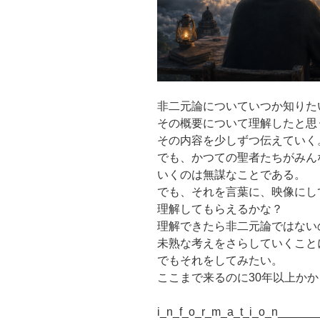
非二元論についていつか知りた
その概要について理解したと思
その内容を少しずつ伝えていく
でも、かつての聖者たちがみん
いくのは無謀なことである。
でも、それを言葉に、映像にし
理解してもらえるかな？
理解できたら非二元論ではない
未熟な考えをさらしていくこと
でもそれをしてみたい。
ここまで来るのに30年以上か
i_n_f_o_r_m_a_t_i_o_n______