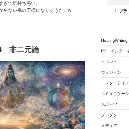
すぎて気持ち悪い。
からない裸の王様になりそうだ。w
プラ
HealingWriting
6.04 非二元論
PC・インター
イベント
ヴィジョン
エンターテイ
コミュニケー
スポーツ
プロダクト
メディア