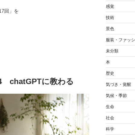
感覚
17回」を
技術
景色
服装・ファッ
未分類
本
歴史
.24 chatGPTに教わる
気づき・覚醒
気候・季節
生命
社会
科学