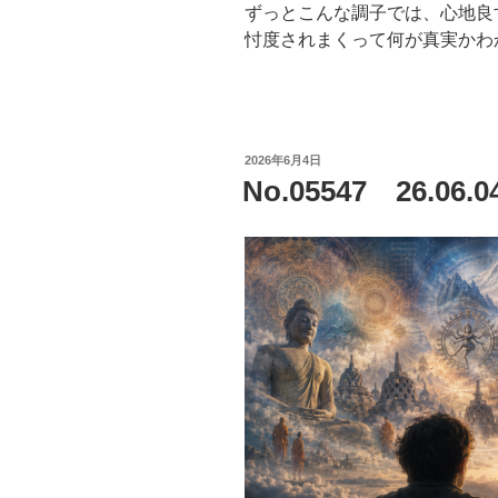
ずっとこんな調子では、心地良
忖度されまくって何が真実かわ
投
2026年6月4日
稿
No.05547 26.0
日: