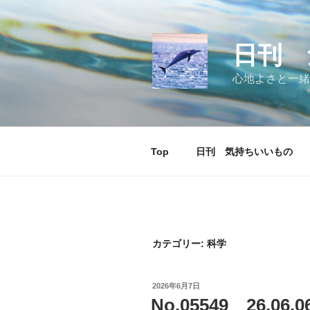
コ
ン
テ
日刊 
ン
ツ
心地よさと一緒
へ
ス
キ
ッ
Top
日刊 気持ちいいもの
プ
カテゴリー:
科学
投
2026年6月7日
稿
No.05549 26.0
日: