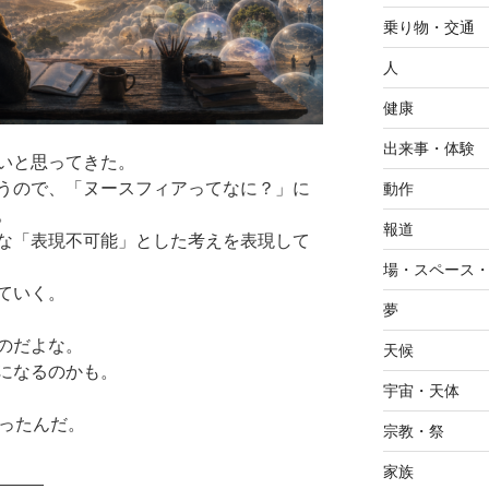
乗り物・交通
人
健康
出来事・体験
いと思ってきた。
うので、「ヌースフィアってなに？」に
動作
。
報道
な「表現不可能」とした考えを表現して
場・スペース
ていく。
夢
のだよな。
天候
になるのかも。
宇宙・天体
かったんだ。
宗教・祭
家族
_____