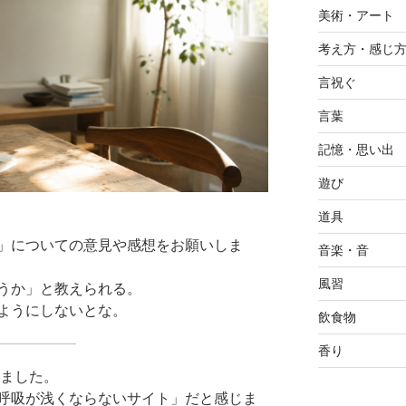
美術・アート
考え方・感じ
言祝ぐ
言葉
記憶・思い出
遊び
道具
」についての意見や感想をお願いしま
音楽・音
風習
うか」と教えられる。
ようにしないとな。
飲食物
香り
しました。
呼吸が浅くならないサイト」だと感じま