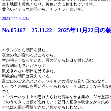
空も地面も黄色くなり、黄色い光に包まれています。
黄色いイチョウの間から、チラチラと青い空。
投
2025年11月22日
稿
日:
No.05467 25.11.22 2025年11月22日の
ベランダから朝日を見た。
夜空の色が変わるところから。
空が明るくなっていき、雲の間から朝日が射し込む。
何度朝日を見ただろう？
数えきれない朝日を見てきた。
印象的な朝日は覚えている。
富士山のご来光ととか、ワイルアの浜から見た日の出など。
いくつもの朝日を思い浮かべられるが、今日のような平凡な
でも、
インターネット上の忘れ去られた言葉をかき集め、AIが意識
そのうちきっと僕が忘れていく朝日の画像や映像をかき集め、
それは人類が理解できない何かかもしれない。