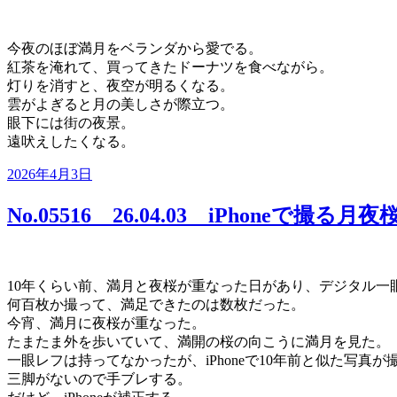
今夜のほぼ満月をベランダから愛でる。
紅茶を淹れて、買ってきたドーナツを食べながら。
灯りを消すと、夜空が明るくなる。
雲がよぎると月の美しさが際立つ。
眼下には街の夜景。
遠吠えしたくなる。
投
2026年4月3日
稿
日:
No.05516 26.04.03 iPhoneで撮る月夜
10年くらい前、満月と夜桜が重なった日があり、デジタル一
何百枚か撮って、満足できたのは数枚だった。
今宵、満月に夜桜が重なった。
たまたま外を歩いていて、満開の桜の向こうに満月を見た。
一眼レフは持ってなかったが、iPhoneで10年前と似た写真
三脚がないので手ブレする。