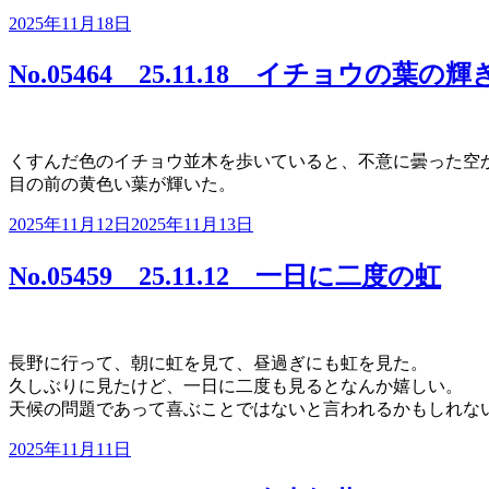
投
2025年11月18日
稿
日:
No.05464 25.11.18 イチョウの葉の輝
くすんだ色のイチョウ並木を歩いていると、不意に曇った空
目の前の黄色い葉が輝いた。
投
2025年11月12日
2025年11月13日
稿
日:
No.05459 25.11.12 一日に二度の虹
長野に行って、朝に虹を見て、昼過ぎにも虹を見た。
久しぶりに見たけど、一日に二度も見るとなんか嬉しい。
天候の問題であって喜ぶことではないと言われるかもしれな
投
2025年11月11日
稿