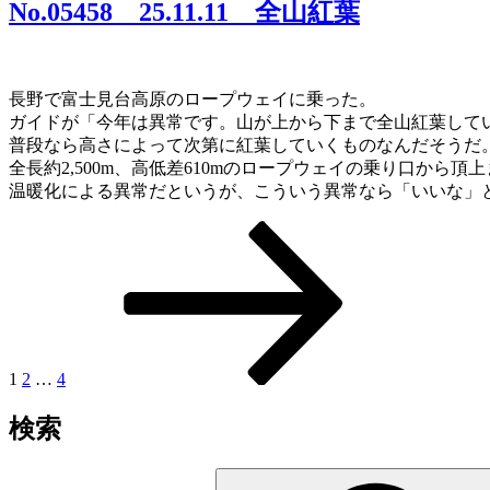
日:
No.05458 25.11.11 全山紅葉
長野で富士見台高原のロープウェイに乗った。
ガイドが「今年は異常です。山が上から下まで全山紅葉して
普段なら高さによって次第に紅葉していくものなんだそうだ
全長約2,500m、高低差610mのロープウェイの乗り口か
温暖化による異常だというが、こういう異常なら「いいな」
固
固
固
次
投
定
定
定
の
稿
ペ
ペ
ペ
ペ
ー
ー
ー
ー
の
ジ
ジ
ジ
ジ
ペ
ー
1
2
…
4
ジ
検索
送
検
り