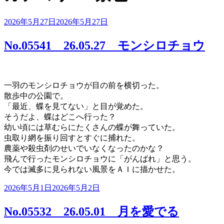
投
2026年5月27日
2026年5月27日
稿
日:
No.05541 26.05.27 モンシロチョウ
一羽のモンシロチョウが目の前を横切った。
散歩中の公園で。
「最近、蝶を見てない」と目が覚めた。
そうだよ、蝶はどこへ行った？
幼い頃には草むらにたくさんの蝶が舞っていた。
虫取り網を振り回すとすぐに捕れた。
農薬や殺虫剤のせいでいなくなったのかな？
飛んで行ったモンシロチョウに「がんばれ」と思う。
今では滅多に見られない風景をＡＩに描かせた。
投
2026年5月1日
2026年5月2日
稿
日:
No.05532 26.05.01 月を愛でる