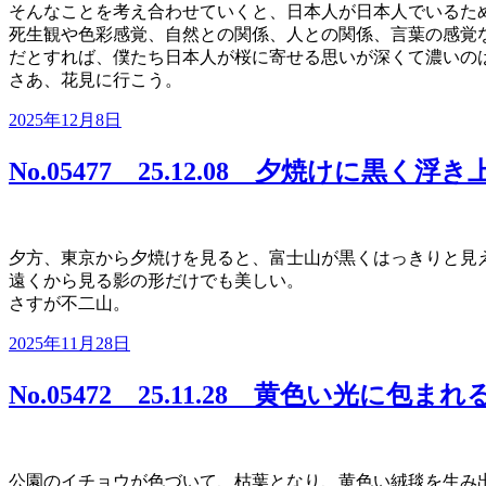
そんなことを考え合わせていくと、日本人が日本人でいるた
死生観や色彩感覚、自然との関係、人との関係、言葉の感覚
だとすれば、僕たち日本人が桜に寄せる思いが深くて濃いの
さあ、花見に行こう。
投
2025年12月8日
稿
日:
No.05477 25.12.08 夕焼けに黒く
夕方、東京から夕焼けを見ると、富士山が黒くはっきりと見
遠くから見る影の形だけでも美しい。
さすが不二山。
投
2025年11月28日
稿
日:
No.05472 25.11.28 黄色い光に包まれ
公園のイチョウが色づいて、枯葉となり、黄色い絨毯を生み