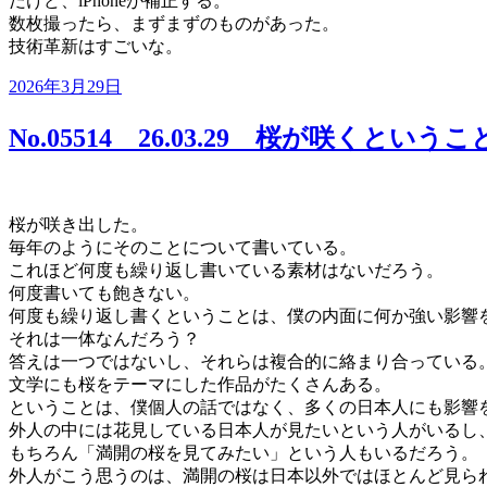
だけど、iPhoneが補正する。
数枚撮ったら、まずまずのものがあった。
技術革新はすごいな。
投
2026年3月29日
稿
日:
No.05514 26.03.29 桜が咲くというこ
桜が咲き出した。
毎年のようにそのことについて書いている。
これほど何度も繰り返し書いている素材はないだろう。
何度書いても飽きない。
何度も繰り返し書くということは、僕の内面に何か強い影響
それは一体なんだろう？
答えは一つではないし、それらは複合的に絡まり合っている
文学にも桜をテーマにした作品がたくさんある。
ということは、僕個人の話ではなく、多くの日本人にも影響
外人の中には花見している日本人が見たいという人がいるし
もちろん「満開の桜を見てみたい」という人もいるだろう。
外人がこう思うのは、満開の桜は日本以外ではほとんど見ら