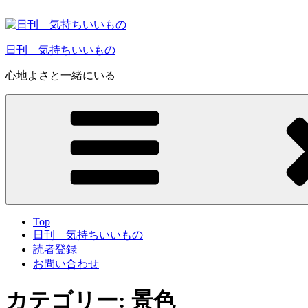
コ
ン
テ
日刊 気持ちいいもの
ン
ツ
心地よさと一緒にいる
へ
ス
キ
ッ
プ
Top
日刊 気持ちいいもの
読者登録
お問い合わせ
カテゴリー:
景色