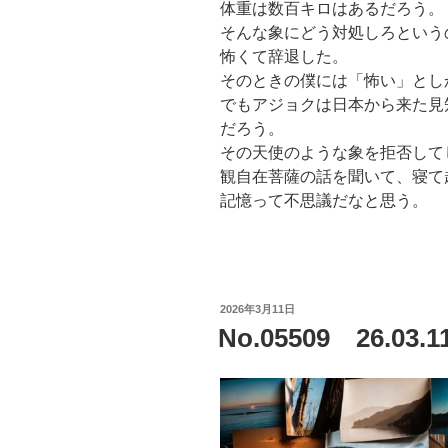
体重は数百キロはあるだろう。
そんな象にどう対処しろという
怖くて辞退した。
そのときの僕には「怖い」とし
でもアジョクは日本から来た見
だろう。
その天使のような象を拒否して
観自在菩薩の話を聞いて、寝て
記憶って不思議だなと思う。
投
2026年3月11日
稿
No.05509 26.0
日: