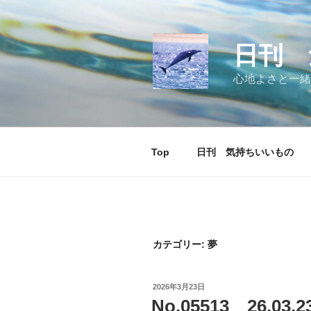
コ
ン
テ
日刊 
ン
ツ
心地よさと一緒
へ
ス
キ
ッ
Top
日刊 気持ちいいもの
プ
カテゴリー:
夢
投
2026年3月23日
稿
No.05513 26.
日: