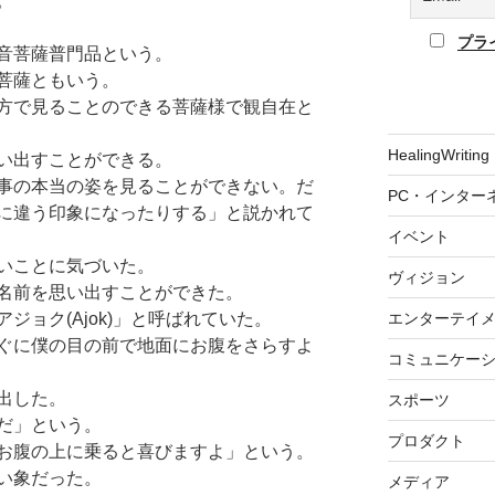
。
プラ
音菩薩普門品という。
菩薩ともいう。
方で見ることのできる菩薩様で観自在と
HealingWriting
い出すことができる。
事の本当の姿を見ることができない。だ
PC・インター
に違う印象になったりする」と説かれて
イベント
いことに気づいた。
ヴィジョン
名前を思い出すことができた。
ジョク(Ajok)」と呼ばれていた。
エンターテイ
ぐに僕の目の前で地面にお腹をさらすよ
コミュニケー
出した。
スポーツ
だ」という。
プロダクト
お腹の上に乗ると喜びますよ」という。
い象だった。
メディア