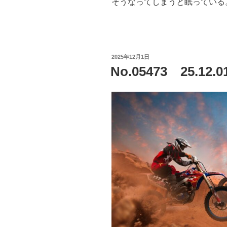
そうなってしまうと眠っている
投
2025年12月1日
稿
No.05473 25.1
日: