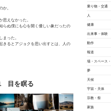
乗り物・交通
のか。
人
か思えなかった。
健康
知らぬ僕にも心を開く優しい象だったの
出来事・体験
しまった。
動作
起きるとアジョクを思い出すとは、人の
報道
場・スペース
夢
天候
3.11 目を瞑る
宇宙・天体
宗教・祭
家族