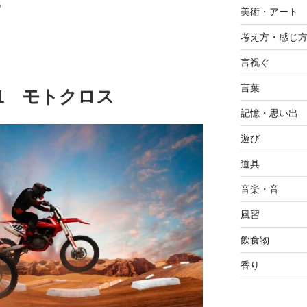
。
美術・アート
考え方・感じ
言祝ぐ
言葉
2.01 モトクロス
記憶・思い出
遊び
道具
音楽・音
風習
飲食物
香り