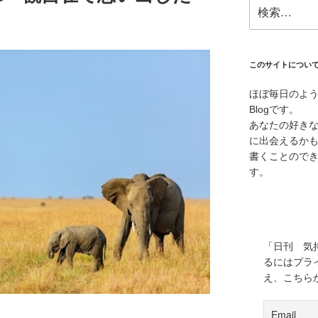
検
索:
このサイトについ
ほぼ毎日のよ
Blogです。
あなたの好き
に出会えるか
書くことので
す。
「日刊 気
るにはプラ
え、こちら