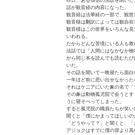
昨日、ある僧侶の法話を聞いた
話が観音経の内容になった。
観音経は法華経の一部で、観世
観音様は翻訳によっては観自在
観音様はこの世界をいろんな見
いわれる。
だからどんな苦境にいる人も救
法話では「人間にはなかなか物
から同じ本を読んでも読むたび
いた。
その話を聞いて一晩寝たら面白
一年ほど前に思い出せなかった
それはケニアにいた象の名で「ア
その象は動物孤児院で会うとす
うに寝そべってしまった。
すると孤児院の職員たちが笑い
聞くと「僕にかまってほしいの
「どうやって？」と聞くと、「
アジョクはすでに僕の背より高