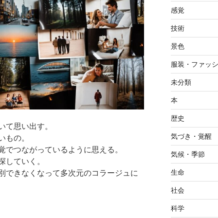
感覚
技術
景色
服装・ファッ
未分類
本
歴史
いて思い出す。
気づき・覚醒
いもの。
覚でつながっているように思える。
気候・季節
探していく。
生命
別できなくなって多次元のコラージュに
社会
科学