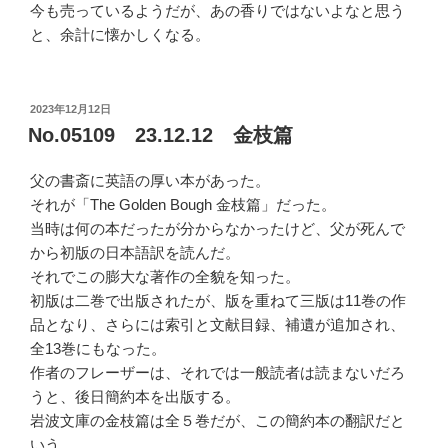
今も売っているようだが、あの香りではないよなと思う
と、余計に懐かしくなる。
投
2023年12月12日
稿
No.05109 23.12.12 金枝篇
日:
父の書斎に英語の厚い本があった。
それが「The Golden Bough 金枝篇」だった。
当時は何の本だったが分からなかったけど、父が死んで
から初版の日本語訳を読んだ。
それでこの膨大な著作の全貌を知った。
初版は二巻で出版されたが、版を重ねて三版は11巻の作
品となり、さらには索引と文献目録、補遺が追加され、
全13巻にもなった。
作者のフレーザーは、それでは一般読者は読まないだろ
うと、後日簡約本を出版する。
岩波文庫の金枝篇は全５巻だが、この簡約本の翻訳だと
いう。