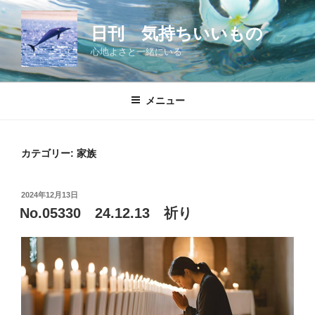
コ
ン
日刊 気持ちいいもの
テ
心地よさと一緒にいる
ン
ツ
へ
メニュー
ス
キ
ッ
カテゴリー:
家族
プ
投
2024年12月13日
稿
No.05330 24.12.13 祈り
日: