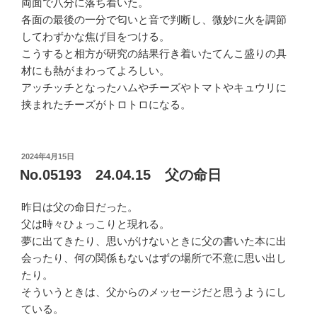
両面で八分に落ち着いた。
各面の最後の一分で匂いと音で判断し、微妙に火を調節
してわずかな焦げ目をつける。
こうすると相方が研究の結果行き着いたてんこ盛りの具
材にも熱がまわってよろしい。
アッチッチとなったハムやチーズやトマトやキュウリに
挟まれたチーズがトロトロになる。
投
2024年4月15日
稿
No.05193 24.04.15 父の命日
日:
昨日は父の命日だった。
父は時々ひょっこりと現れる。
夢に出てきたり、思いがけないときに父の書いた本に出
会ったり、何の関係もないはずの場所で不意に思い出し
たり。
そういうときは、父からのメッセージだと思うようにし
ている。