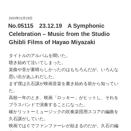
投
2023年12月19日
稿
No.05115 23.12.19 A Symphonic
日:
Celebration – Music from the Studio
Ghibli Films of Hayao Miyazaki
タイトルのアルバムを聞いた。
聴き始めて泣いてしまった。
楽曲や音が素晴らしかったのはもちろんだが、いろんな
思い出があふれだした。
まず僕は久石譲が映画音楽を書き始める前から知ってい
た。
高校一年のとき、映画「ロッキー」がヒットし、それを
ブラスバンドで演奏することになった。
確かリットーミュージックの吹奏楽団用スコアの編曲を
久石譲がしていた。
映画ではＣでファンファーレが始まるのだが、久石の編