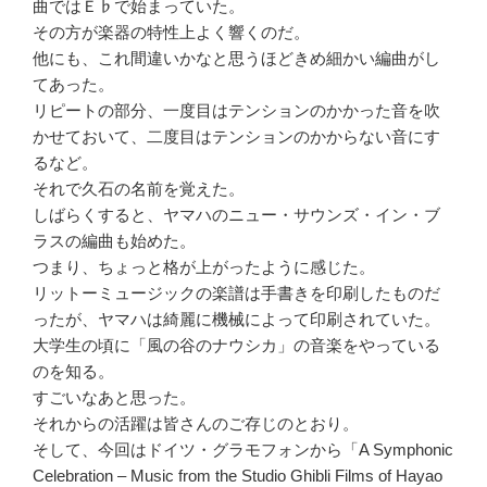
曲ではＥ♭で始まっていた。
その方が楽器の特性上よく響くのだ。
他にも、これ間違いかなと思うほどきめ細かい編曲がし
てあった。
リピートの部分、一度目はテンションのかかった音を吹
かせておいて、二度目はテンションのかからない音にす
るなど。
それで久石の名前を覚えた。
しばらくすると、ヤマハのニュー・サウンズ・イン・ブ
ラスの編曲も始めた。
つまり、ちょっと格が上がったように感じた。
リットーミュージックの楽譜は手書きを印刷したものだ
ったが、ヤマハは綺麗に機械によって印刷されていた。
大学生の頃に「風の谷のナウシカ」の音楽をやっている
のを知る。
すごいなあと思った。
それからの活躍は皆さんのご存じのとおり。
そして、今回はドイツ・グラモフォンから「A Symphonic
Celebration – Music from the Studio Ghibli Films of Hayao