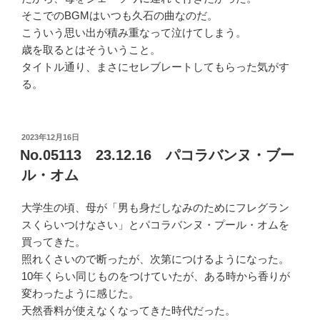
そこでのBGMはいつも久石の曲なのだ。
こういう思い出が積み重なって泣けてしまう。
歳を取るとはそういうこと。
タイトル通り、まさにセレブレートしてもらった気がす
る。
投
2023年12月16日
稿
No.05113 23.12.16 パコラバンヌ・ブー
日:
ル・オム
大学生の頃、母が「男も身だしなみのためにフレグラン
スくらいつけなさい」とパコラバンヌ・プール・オムを
買ってきた。
照れくさいので断ったが、次第につけるようになった。
10年くらい同じものをつけていたが、ある時から香りが
変わったように感じた。
天然香料が使えなくなってきた時代だった。