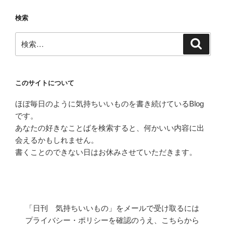
ー
ペ
検索
ジ
ー
検
ジ
検
索
索:
送
り
このサイトについて
ほぼ毎日のように気持ちいいものを書き続けているBlog
です。
あなたの好きなことばを検索すると、何かいい内容に出
会えるかもしれません。
書くことのできない日はお休みさせていただきます。
「日刊 気持ちいいもの」をメールで受け取るには
プライバシー・ポリシーを確認のうえ、こちらから