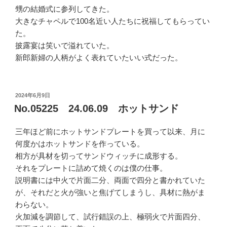
甥の結婚式に参列してきた。
大きなチャペルで100名近い人たちに祝福してもらってい
た。
披露宴は笑いで溢れていた。
新郎新婦の人柄がよく表れていたいい式だった。
投
2024年6月9日
稿
No.05225 24.06.09 ホットサンド
日:
三年ほど前にホットサンドプレートを買って以来、月に
何度かはホットサンドを作っている。
相方が具材を切ってサンドウィッチに成形する。
それをプレートに詰めて焼くのは僕の仕事。
説明書には中火で片面二分、両面で四分と書かれていた
が、それだと火が強いと焦げてしまうし、具材に熱がま
わらない。
火加減を調節して、試行錯誤の上、極弱火で片面四分、