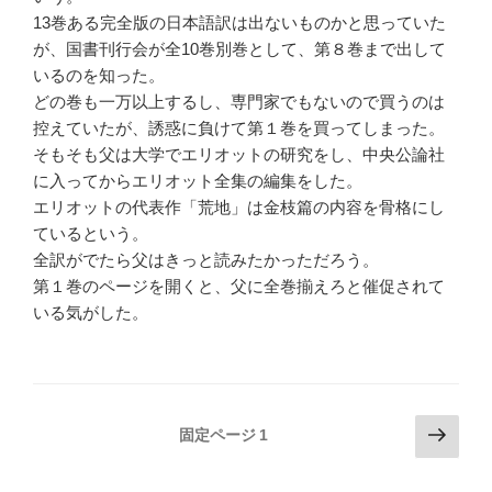
13巻ある完全版の日本語訳は出ないものかと思っていた
が、国書刊行会が全10巻別巻として、第８巻まで出して
いるのを知った。
どの巻も一万以上するし、専門家でもないので買うのは
控えていたが、誘惑に負けて第１巻を買ってしまった。
そもそも父は大学でエリオットの研究をし、中央公論社
に入ってからエリオット全集の編集をした。
エリオットの代表作「荒地」は金枝篇の内容を骨格にし
ているという。
全訳がでたら父はきっと読みたかっただろう。
第１巻のページを開くと、父に全巻揃えろと催促されて
いる気がした。
投
次
固定ページ
1
の
稿
ペ
の