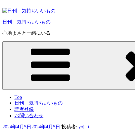
コ
ン
テ
日刊 気持ちいいもの
ン
ツ
心地よさと一緒にいる
へ
ス
キ
ッ
プ
Top
日刊 気持ちいいもの
読者登録
お問い合わせ
投
2024年4月5日
2024年4月5日
投稿者:
yoji_t
稿