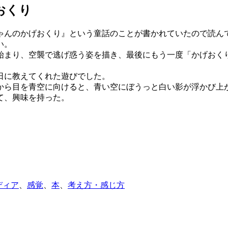
げおくり
ゃんのかげおくり』という童話のことが書かれていたので読ん
い。
始まり、空襲で逃げ惑う姿を描き、最後にもう一度「かげおく
日に教えてくれた遊びでした。
から目を青空に向けると、青い空にぼうっと白い影が浮かび上
て、興味を持った。
ディア
、
感覚
、
本
、
考え方・感じ方