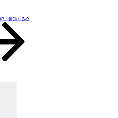
.04.02 覚知する心
検
索