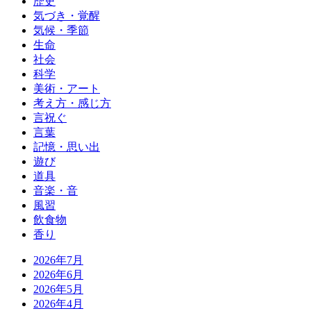
歴史
気づき・覚醒
気候・季節
生命
社会
科学
美術・アート
考え方・感じ方
言祝ぐ
言葉
記憶・思い出
遊び
道具
音楽・音
風習
飲食物
香り
2026年7月
2026年6月
2026年5月
2026年4月