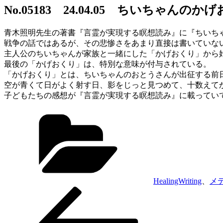
日:
No.05183 24.04.05 ちいちゃんのか
青木照明先生の著書『言霊が実現する瞑想読み』に『ちいち
戦争の話ではあるが、その悲惨さをあまり直接は書いていな
主人公のちいちゃんが家族と一緒にした「かげおくり」から
最後の「かげおくり」は、特別な意味が付与されている。
「かげおくり」とは、ちいちゃんのおとうさんが出征する前
空が青くて日がよく射す日、影をじっと見つめて、十数えて
子どもたちの感想が『言霊が実現する瞑想読み』に載ってい
カ
テ
ゴ
リ
ー
HealingWriting
、
メ
前
投
の
稿
投
稿