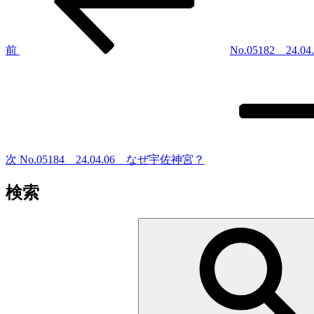
ナ
ビ
ゲ
前
No.05182 24
次
ー
の
シ
投
稿
ョ
ン
次
No.05184 24.04.06 なぜ宇佐神宮？
検索
検
索: