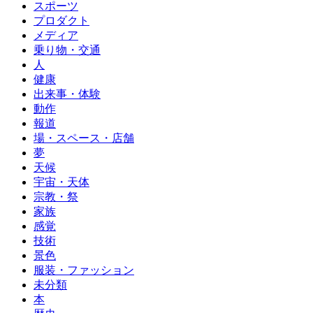
スポーツ
プロダクト
メディア
乗り物・交通
人
健康
出来事・体験
動作
報道
場・スペース・店舗
夢
天候
宇宙・天体
宗教・祭
家族
感覚
技術
景色
服装・ファッション
未分類
本