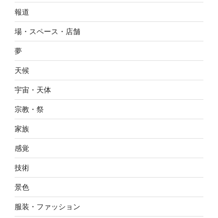
報道
場・スペース・店舗
夢
天候
宇宙・天体
宗教・祭
家族
感覚
技術
景色
服装・ファッション