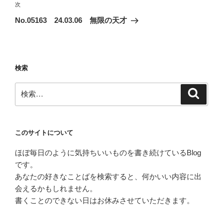
ビ
稿
次
次
ゲ
の
No.05163 24.03.06 無限の天才
投
ー
稿
シ
ョ
検索
ン
検
検
索
索:
このサイトについて
ほぼ毎日のように気持ちいいものを書き続けているBlog
です。
あなたの好きなことばを検索すると、何かいい内容に出
会えるかもしれません。
書くことのできない日はお休みさせていただきます。