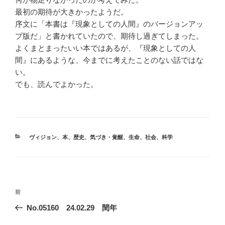
最初の期待が大きかったようだ。
序文に「本書は『現象としての人間』のバージョンアッ
プ版だ」と書かれていたので、期待し過ぎてしまった。
よくまとまったいい本ではあるが、『現象としての人
間』にあるような、今までに考えたことのない話ではな
い。
でも、読んでよかった。
カ
ヴィジョン
、
本
、
歴史
、
気づき・覚醒
、
生命
、
社会
、
科学
テ
ゴ
リ
ー
投
前
前
稿
の
No.05160 24.02.29 閏年
ナ
投