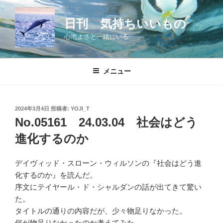
コ
ン
日刊 気持ちいいもの
テ
心地よさと一緒にいる
ン
ツ
へ
メニュー
ス
キ
ッ
投
2024年3月4日
投稿者:
YOJI_T
プ
稿
No.05161 24.03.04 社会はどう
日:
進化するのか
デイヴィッド・スローン・ウィルソンの『社会はどう進
化するのか』を読んだ。
序文にテイヤール・ド・シャルダンの話が出てきて驚い
た。
タイトルの通りの内容だが、少々物足りなかった。
何が物足りなかったのか考えてみた。