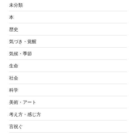
未分類
本
歴史
気づき・覚醒
気候・季節
生命
社会
科学
美術・アート
考え方・感じ方
言祝ぐ