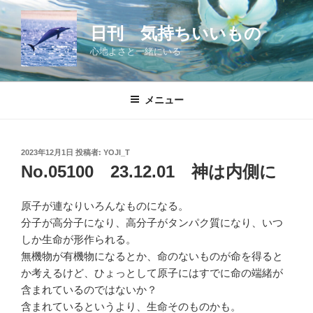
コ
ン
日刊 気持ちいいもの
テ
心地よさと一緒にいる
ン
ツ
へ
メニュー
ス
キ
ッ
投
2023年12月1日
投稿者:
YOJI_T
プ
稿
No.05100 23.12.01 神は内側に
日:
原子が連なりいろんなものになる。
分子が高分子になり、高分子がタンパク質になり、いつ
しか生命が形作られる。
無機物が有機物になるとか、命のないものが命を得ると
か考えるけど、ひょっとして原子にはすでに命の端緒が
含まれているのではないか？
含まれているというより、生命そのものかも。