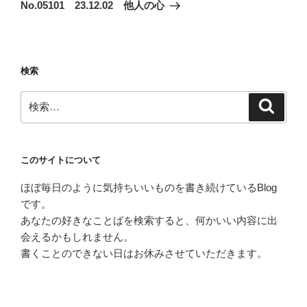
ゲ
の
No.05101 23.12.02 他人の心
投
ー
稿
シ
ョ
検索
ン
検
検
索
索:
このサイトについて
ほぼ毎日のように気持ちいいものを書き続けているBlog
です。
あなたの好きなことばを検索すると、何かいい内容に出
会えるかもしれません。
書くことのできない日はお休みさせていただきます。