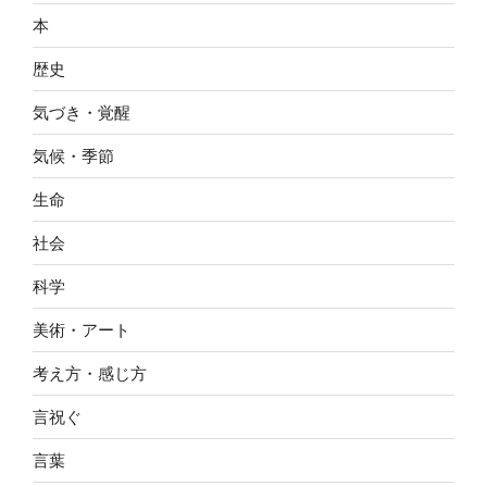
本
歴史
気づき・覚醒
気候・季節
生命
社会
科学
美術・アート
考え方・感じ方
言祝ぐ
言葉