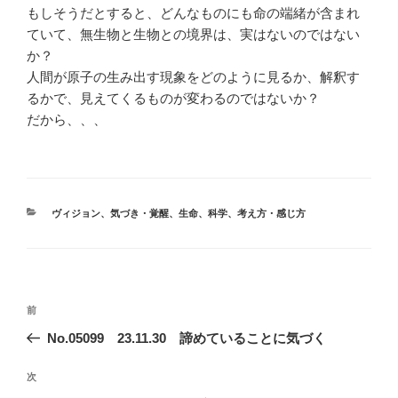
もしそうだとすると、どんなものにも命の端緒が含まれ
ていて、無生物と生物との境界は、実はないのではない
か？
人間が原子の生み出す現象をどのように見るか、解釈す
るかで、見えてくるものが変わるのではないか？
だから、、、
カ
ヴィジョン
、
気づき・覚醒
、
生命
、
科学
、
考え方・感じ方
テ
ゴ
リ
ー
投
前
前
稿
の
No.05099 23.11.30 諦めていることに気づく
ナ
投
ビ
稿
次
次