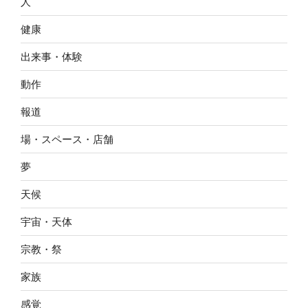
人
健康
出来事・体験
動作
報道
場・スペース・店舗
夢
天候
宇宙・天体
宗教・祭
家族
感覚