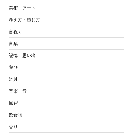
美術・アート
考え方・感じ方
言祝ぐ
言葉
記憶・思い出
遊び
道具
音楽・音
風習
飲食物
香り