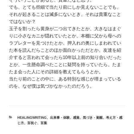
でも、とても些細で当たり前にしか見えないことでも、
それが起きることは滅多にないとき、それは貴重なこと
ではないか？
玉子を割ったら黄身が二つ出てきたとか、大きなはまぐ
りに小さなカニが隠れていたとか、本棚に父から母への
ラブレターを見つけたとか、押入れの奥にしまわれてい
た本を読んだらことのほか面白かっただとか、友達を紹
介すると言われて会ったら10年以上前の知り合いだった
とか、一生懸命調べたことに疑問を持っていたら、たま
たま会った人にその詳細を教えてもらうとか。
当たり前のことの中に、ある特別な感じが埋まっている
のを、なぜ僕は気づかなかったのだろう。
カ
HEALINGWRITING
、
出来事・体験
、
感覚
、
気づき・覚醒
、
考え方・感
テ
じ方
、
言祝ぐ
、
言葉
ゴ
リ