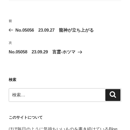
ー
投
前
前
稿
の
No.05056 23.09.27 龍神が立ち上がる
ナ
投
ビ
稿
次
次
ゲ
の
No.05058 23.09.29 言霊-ホツマ
投
ー
稿
シ
ョ
検索
ン
検
検
索
索:
このサイトについて
ほぼ毎日のように気持ちいいものを書き続けているBlog