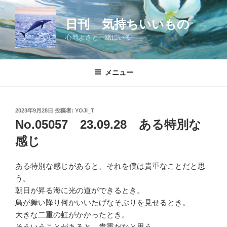
コ
ン
日刊 気持ちいいもの
テ
心地よさと一緒にいる
ン
ツ
へ
メニュー
ス
キ
ッ
投
2023年9月28日
投稿者:
YOJI_T
プ
稿
No.05057 23.09.28 ある特別な
日:
感じ
ある特別な感じがあると、それを僕は貴重なことだと思
う。
朝日が昇る海に光の道ができるとき。
鳥が舞い降り何かいいたげなそぶりを見せるとき。
大きな二重の虹がかかったとき。
そういうことがあると、貴重だなと思う。