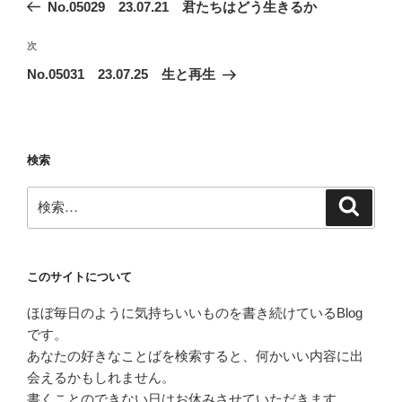
の
No.05029 23.07.21 君たちはどう生きるか
ナ
投
ビ
稿
次
次
ゲ
の
No.05031 23.07.25 生と再生
投
ー
稿
シ
ョ
検索
ン
検
検
索
索:
このサイトについて
ほぼ毎日のように気持ちいいものを書き続けているBlog
です。
あなたの好きなことばを検索すると、何かいい内容に出
会えるかもしれません。
書くことのできない日はお休みさせていただきます。