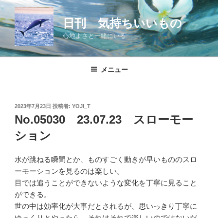
コ
ン
日刊 気持ちいいもの
テ
心地よさと一緒にいる
ン
ツ
へ
メニュー
ス
キ
ッ
投
2023年7月23日
投稿者:
YOJI_T
プ
稿
No.05030 23.07.23 スローモー
日:
ション
水が跳ねる瞬間とか、ものすごく動きが早いもののスロ
ーモーションを見るのは楽しい。
目では追うことができないような変化を丁寧に見ること
ができる。
世の中は効率化が大事だとされるが、思いっきり丁寧に
ゆっくりとやったら、それはそれで楽しいのではないだ