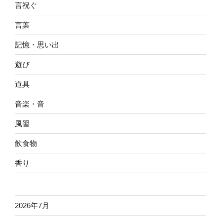
言祝ぐ
言葉
記憶・思い出
遊び
道具
音楽・音
風習
飲食物
香り
2026年7月