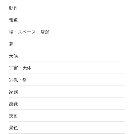
動作
報道
場・スペース・店舗
夢
天候
宇宙・天体
宗教・祭
家族
感覚
技術
景色