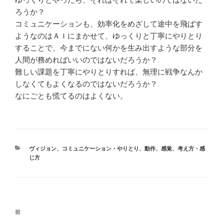
ろうか？
コミュニケーションも、効率化をめざして途中を飛ばす
ようなのはＡＩにまかせて、ゆっくりと丁寧にやりとり
することで、今までにない何かを生み出すような部分を
人間が務めればいいのではないだろうか？
難しい課題を丁寧にやりとりすれば、無理に戦争なんか
しなくてもよくなるのではないだろうか？
なにごとも慌てるのはよくない。
カ
ヴィジョン
、
コミュニケーション・やりとり
、
動作
、
感覚
、
考え方・感
テ
じ方
ゴ
リ
ー
投
前
前
稿