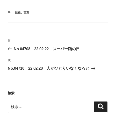
カ
歴史
、
言葉
テ
ゴ
リ
ー
投
前
前
稿
の
No.04708 22.02.22 スーパー猫の日
ナ
投
ビ
稿
次
次
ゲ
の
No.04710 22.02.28 人がひとりいなくなると
投
ー
稿
シ
ョ
検索
ン
検
検
索
索: