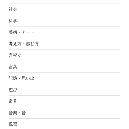
社会
科学
美術・アート
考え方・感じ方
言祝ぐ
言葉
記憶・思い出
遊び
道具
音楽・音
風習