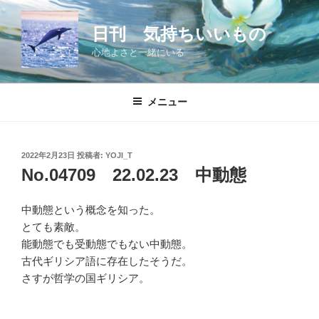
コ
ン
日刊 気持ちいいもの
テ
心地よさと一緒にいる
ン
ツ
へ
メニュー
ス
キ
ッ
投
2022年2月23日
投稿者:
YOJI_T
プ
稿
No.04709 22.02.23 中動態
日:
中動態という概念を知った。
とても素敵。
能動態でも受動態でもない中動態。
古代ギリシア語に存在したそうだ。
さすが哲学の国ギリシア。