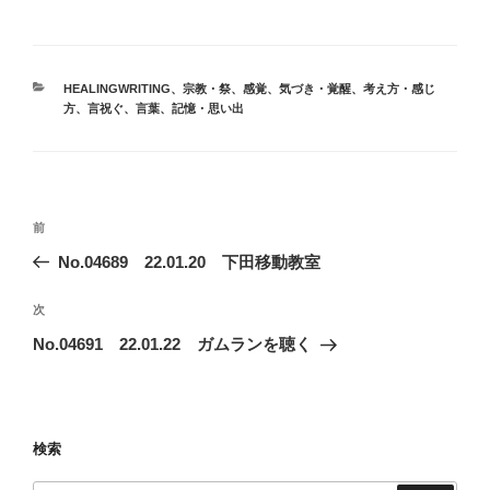
カ
HEALINGWRITING
、
宗教・祭
、
感覚
、
気づき・覚醒
、
考え方・感じ
テ
方
、
言祝ぐ
、
言葉
、
記憶・思い出
ゴ
リ
ー
投
前
前
稿
の
No.04689 22.01.20 下田移動教室
ナ
投
ビ
稿
次
次
ゲ
の
No.04691 22.01.22 ガムランを聴く
投
ー
稿
シ
ョ
検索
ン