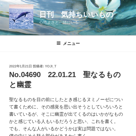
コ
ン
日刊 気持ちいいもの
テ
心地よさと一緒にいる
ン
ツ
へ
メニュー
ス
キ
ッ
投
2022年1月21日
投稿者:
YOJI_T
プ
稿
No.04690 22.01.21 聖なるもの
日:
と幽霊
聖なるものを目の前にしたとき感じるヌミノーゼについ
て書くために、その感覚を思い出そうとしていろいろと
書いているが、そこに幽霊が出てくるのはいかがなもの
かと感じている人もいるだろうと思い、これを書く。
でも、そんな人がいるかどうかは実は問題ではない。
僕の中にそう疑う部分があるから書く。