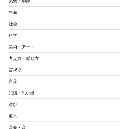
気候・季節
生命
社会
科学
美術・アート
考え方・感じ方
言祝ぐ
言葉
記憶・思い出
遊び
道具
音楽・音